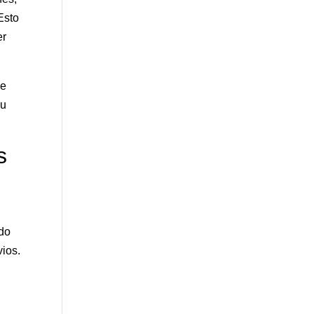
Esto
er
ue
su
s
ado
vios.