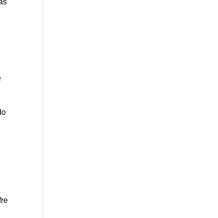
as
e
do
fre