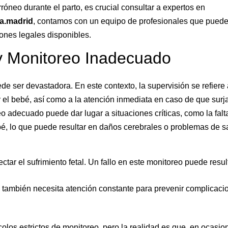
óneo durante el parto, es crucial consultar a expertos en
a.madrid
, contamos con un equipo de profesionales que pued
ones legales disponibles.
 y Monitoreo Inadecuado
de ser devastadora. En este contexto, la supervisión se refiere 
y el bebé, así como a la atención inmediata en caso de que surj
 adecuado puede dar lugar a situaciones críticas, como la falt
bé, lo que puede resultar en daños cerebrales o problemas de s
tar el sufrimiento fetal. Un fallo en este monitoreo puede resul
 también necesita atención constante para prevenir complicaci
colos estrictos de monitoreo, pero la realidad es que, en ocasio