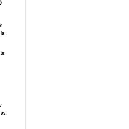
o
es
cia
,
te.
y
ias