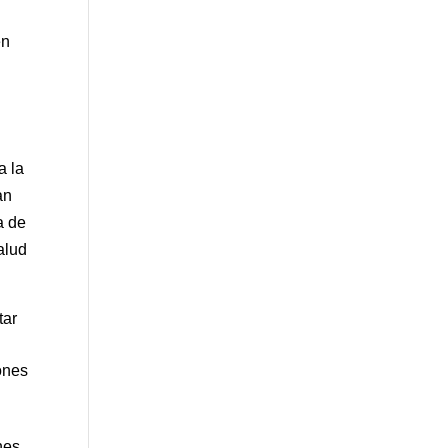
en
a la
an
a de
alud
tar
ones
nes,