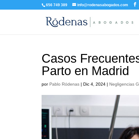
656 749 389
info@rodenasabogados.com
Casos Frecuentes
Parto en Madrid
por
Pablo Ródenas
|
Dic 4, 2024
|
Negligencias G