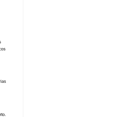
s
cos
rias
rto.