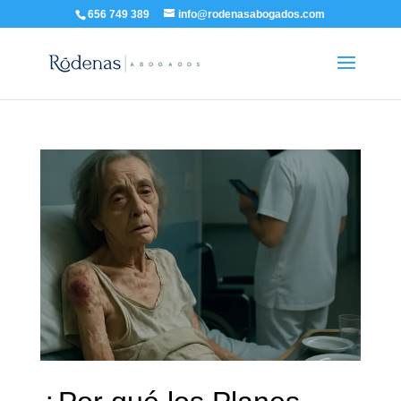
656 749 389
info@rodenasabogados.com