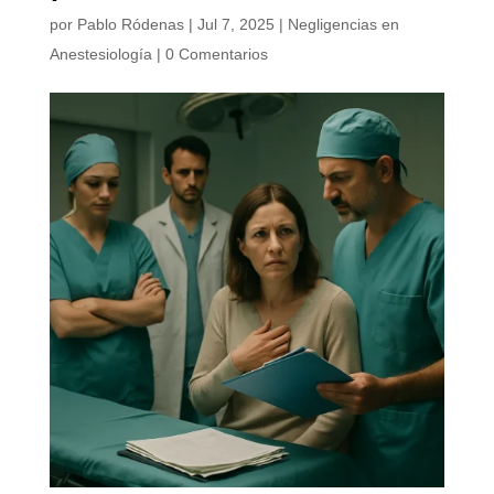
por
Pablo Ródenas
|
Jul 7, 2025
|
Negligencias en
Anestesiología
|
0 Comentarios