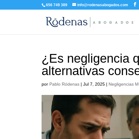
656 749 389
info@rodenasabogados.com
¿Es negligencia 
alternativas cons
por
Pablo Ródenas
|
Jul 7, 2025
|
Negligencias M