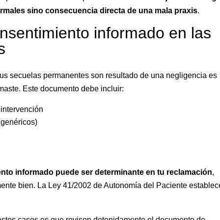
rmales sino consecuencia directa de una mala praxis
.
consentimiento informado en las
s
tus secuelas permanentes son resultado de una negligencia es
rmaste. Este documento debe incluir:
 intervención
 genéricos)
iento informado puede ser determinante en tu reclamación
,
camente bien. La Ley 41/2002 de Autonomía del Paciente establec
 estos casos es que revisen detenidamente el documento de