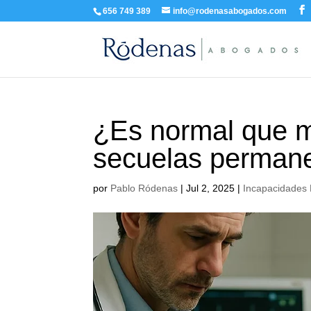
656 749 389
info@rodenasabogados.com
¿Es normal que 
secuelas perman
por
Pablo Ródenas
|
Jul 2, 2025
|
Incapacidades