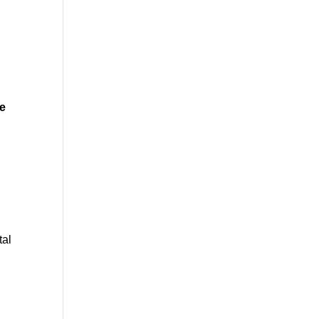
e
tal