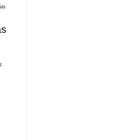
sis
as
l