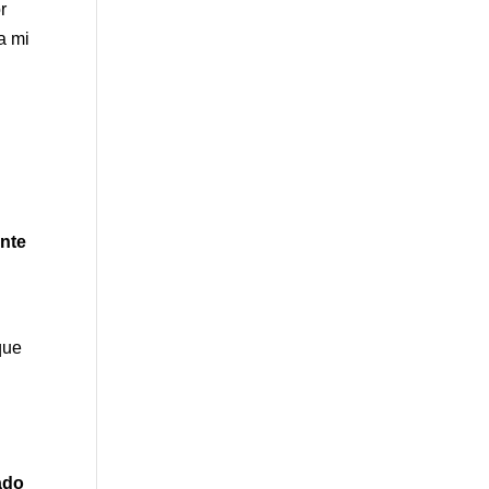
r
a mi
ente
que
ado