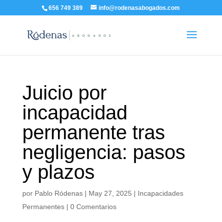
656 749 389
info@rodenasabogados.com
Juicio por
incapacidad
permanente tras
negligencia: pasos
y plazos
por
Pablo Ródenas
|
May 27, 2025
|
Incapacidades
Permanentes
|
0 Comentarios