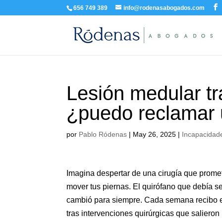
656 749 389
info@rodenasabogados.com
Lesión medular tra
¿puedo reclamar 
por
Pablo Ródenas
|
May 26, 2025
|
Incapacidad
Imagina despertar de una cirugía que promet
mover tus piernas. El quirófano que debía se
cambió para siempre. Cada semana recibo e
tras intervenciones quirúrgicas que salieron