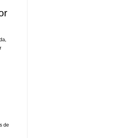
or
da,
r
es de