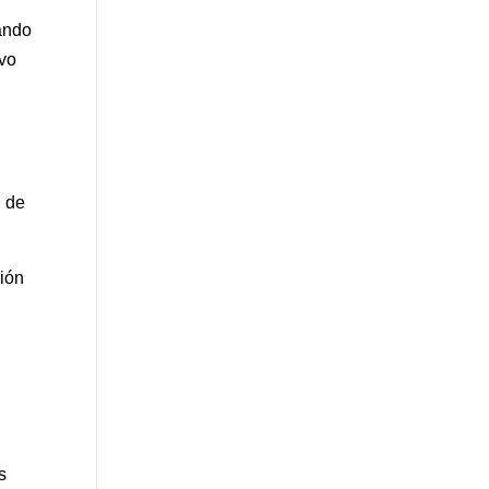
uando
ivo
l de
sión
s