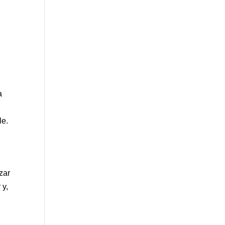
a
le.
izar
 y,