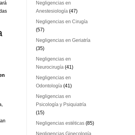
hará
Negligencias en
adas
Anestesiología
(47)
Negligencias en Cirugía
(57)
a
Negligencias en Geriatría
(35)
Negligencias en
Neurocirugía
(41)
 en
Negligencias en
Odontología
(41)
Negligencias en
a,
Psicología y Psiquiatría
(15)
ían
Negligencias estéticas
(85)
Negligencias Ginecología