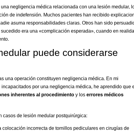
r una negligencia médica relacionada con una lesión medular, l
ión de indefensión. Muchos pacientes han recibido explicacio
 nadie asuma responsabilidades claras. Otros han sido persuadi
lo sucedido era una «complicación esperada», cuando en realid
ento.
medular puede considerarse
ras una operación constituyen negligencia médica. En mi
 incapacitados por una negligencia médica, he aprendido que 
ones inherentes al procedimiento
y los
errores médicos
n casos de lesión medular postquirúrgica:
a colocación incorrecta de tornillos pediculares en cirugías de