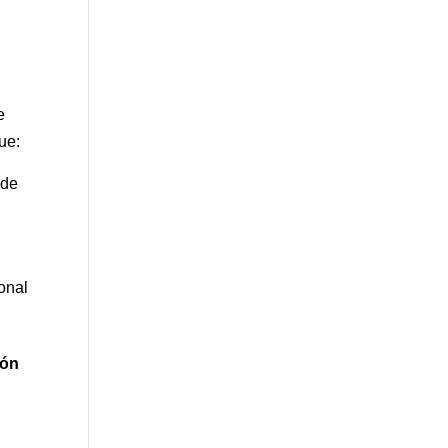
e
ue:
 de
onal
ión