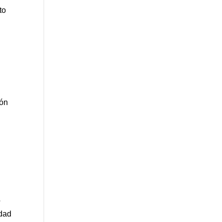
to
ión
o
idad