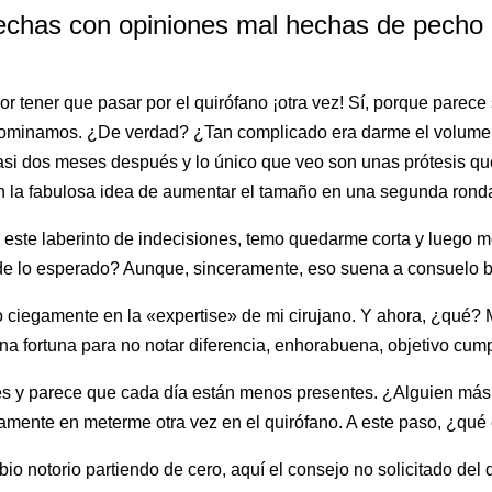
sfechas con opiniones mal hechas de pecho
r tener que pasar por el quirófano ¡otra vez! Sí, porque parec
no dominamos. ¿De verdad? ¿Tan complicado era darme el volume
 Casi dos meses después y lo único que veo son unas prótesis
on la fabulosa idea de aumentar el tamaño en una segunda rond
n este laberinto de indecisiones, temo quedarme corta y luego m
de lo esperado? Aunque, sinceramente, eso suena a consuelo ba
o ciegamente en la «expertise» de mi cirujano. Y ahora, ¿qué? 
na fortuna para no notar diferencia, enhorabuena, objetivo cump
es y parece que cada día están menos presentes. ¿Alguien más s
amente en meterme otra vez en el quirófano. A este paso, ¿qu
bio notorio partiendo de cero, aquí el consejo no solicitado del