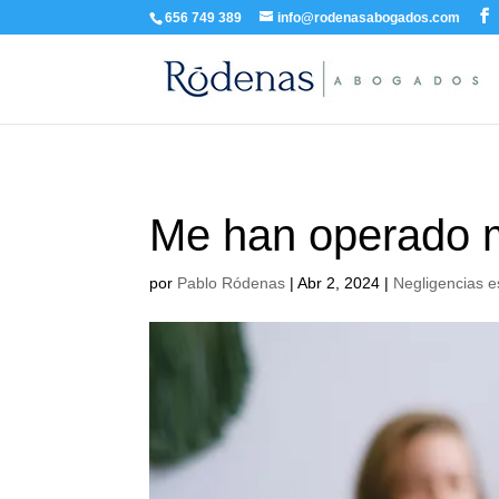
656 749 389
info@rodenasabogados.com
Me han operado m
por
Pablo Ródenas
|
Abr 2, 2024
|
Negligencias e