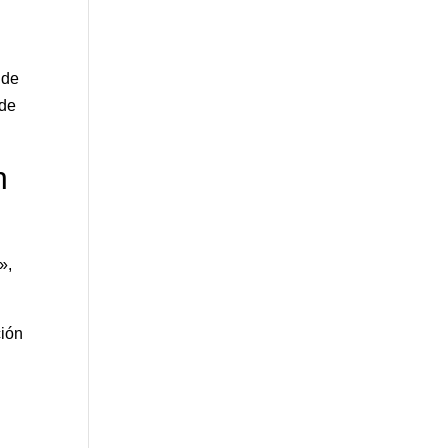
 de
 de
n
»,
ción