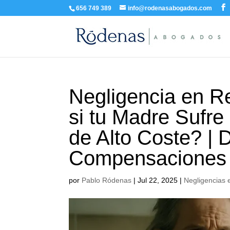
656 749 389
info@rodenasabogados.com
Negligencia en R
si tu Madre Sufre
de Alto Coste? | 
Compensaciones
por
Pablo Ródenas
|
Jul 22, 2025
|
Negligencias 