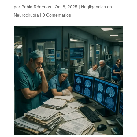
por
Pablo Ródenas
|
Oct 8, 2025
|
Negligencias en
Neurocirugía
|
0 Comentarios