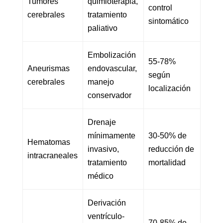
Tumores
quimioterapia,
control
cerebrales
tratamiento
sintomático
paliativo
Embolización
55-78%
Aneurismas
endovascular,
según
cerebrales
manejo
localización
conservador
Drenaje
mínimamente
30-50% de
Hematomas
invasivo,
reducción de
intracraneales
tratamiento
mortalidad
médico
Derivación
ventrículo-
70-85% de