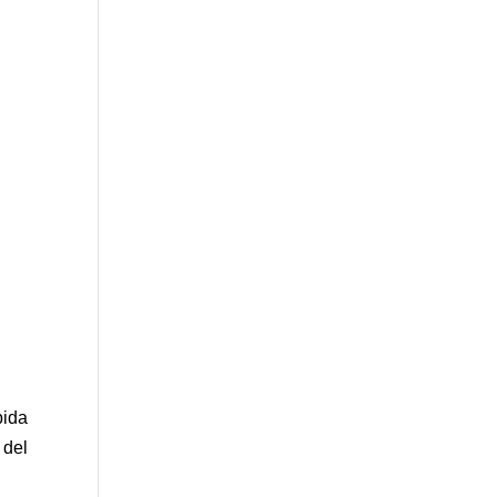
bida
 del