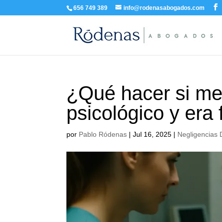
656 749 389
info@rodenasabogados.com
¿Qué hacer si me 
psicológico y era 
por
Pablo Ródenas
|
Jul 16, 2025
|
Negligencias 