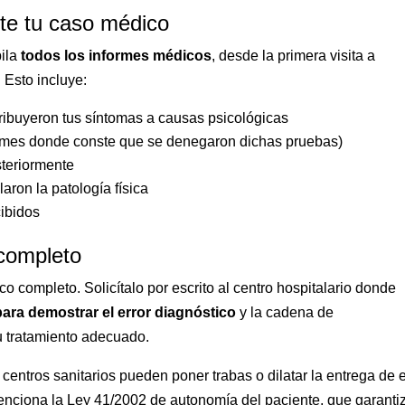
te tu caso médico
pila
todos los informes médicos
, desde la primera visita a
. Esto incluye:
tribuyeron tus síntomas a causas psicológicas
ormes donde conste que se denegaron dichas pruebas)
steriormente
aron la patología física
cibidos
 completo
o completo. Solicítalo por escrito al centro hospitalario donde
para demostrar el error diagnóstico
y la cadena de
tu tratamiento adecuado.
entros sanitarios pueden poner trabas o dilatar la entrega de 
menciona la Ley 41/2002 de autonomía del paciente, que garantiz