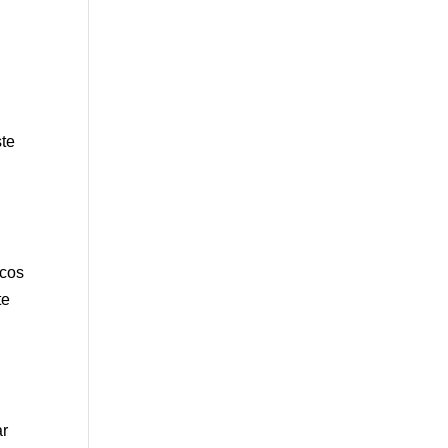
ste
icos
te
ar