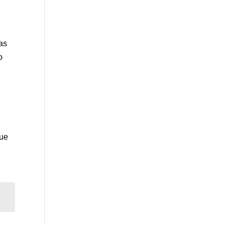
as
o
que