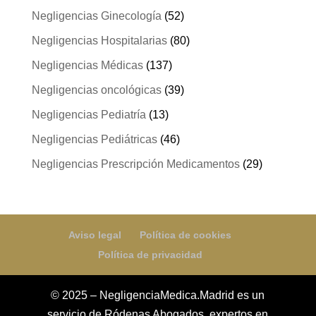
Negligencias Ginecología
(52)
Negligencias Hospitalarias
(80)
Negligencias Médicas
(137)
Negligencias oncológicas
(39)
Negligencias Pediatría
(13)
Negligencias Pediátricas
(46)
Negligencias Prescripción Medicamentos
(29)
Aviso legal
Política de cookies
Política de privacidad
© 2025 – NegligenciaMedica.Madrid es un
servicio de Ródenas Abogados, expertos en