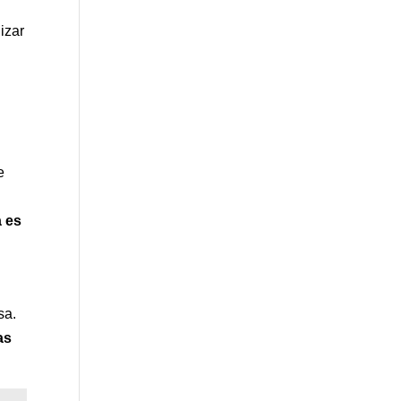
izar
e
a es
sa.
as