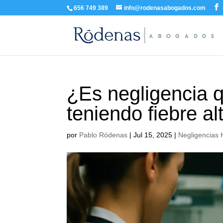
656 749 389
info@rodenasabogados.com
¿Es negligencia q
teniendo fiebre al
por
Pablo Ródenas
|
Jul 15, 2025
|
Negligencias 