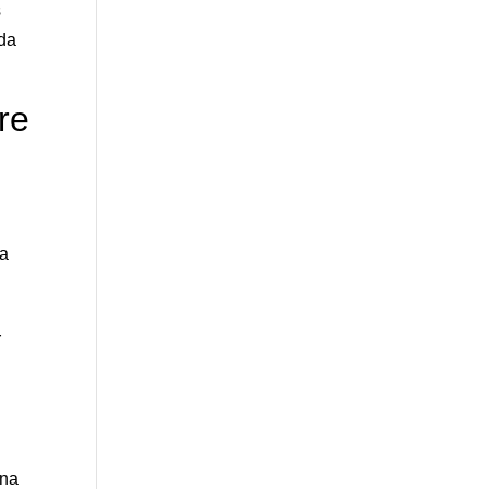
s
eda
re
ta
r
una