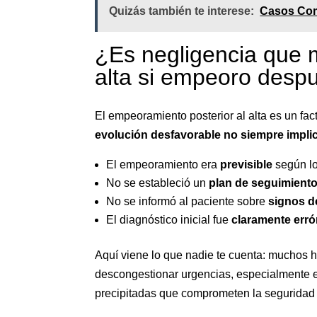
Quizás también te interese:
Casos Com
¿Es negligencia que m
alta si empeoro desp
El empeoramiento posterior al alta es un fac
evolución desfavorable no siempre impli
El empeoramiento era
previsible
según lo
No se estableció un
plan de seguimient
No se informó al paciente sobre
signos d
El diagnóstico inicial fue
claramente err
Aquí viene lo que nadie te cuenta: muchos h
descongestionar urgencias, especialmente e
precipitadas que comprometen la seguridad 