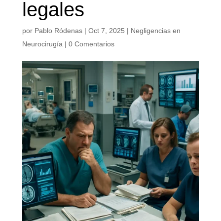
legales
por
Pablo Ródenas
|
Oct 7, 2025
|
Negligencias en
Neurocirugía
|
0 Comentarios