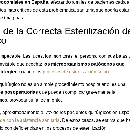
osocomiales en España
, afectando a miles de pacientes cada a
os más críticos de esta problemática sanitaria que podría estar
ue imaginas.
 de la Correcta Esterilización d
co
impecable. Las luces, los monitores, el personal con sus batas 
invisible que acecha:
los microorganismos patógenos que
irúrgico
cuando los
procesos de esterilización fallan
.
quirúrgico no es un simple procedimiento hospitalario; es una
es posoperatorias
que pueden complicar gravemente la
os, provocar su fallecimiento.
, aproximadamente el 7% de los pacientes quirúrgicos en Esp
da con la asistencia sanitaria
. De estos casos, se estima que h
o con deficiencias en los procesos de esterilización.