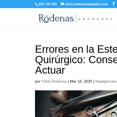
656 749 389
info@rodenasabogados.com
Errores en la Este
Quirúrgico: Cons
Actuar
por
Pablo Ródenas
|
Mar 16, 2025
|
Negligencias